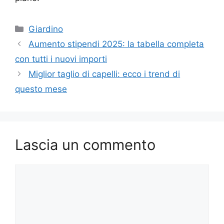
Categorie
Giardino
Aumento stipendi 2025: la tabella completa
con tutti i nuovi importi
Miglior taglio di capelli: ecco i trend di
questo mese
Lascia un commento
Commento