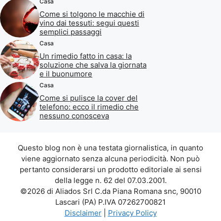
Casa
Come si tolgono le macchie di
vino dai tessuti: segui questi
semplici passaggi
Casa
Un rimedio fatto in casa: la
soluzione che salva la giornata
e il buonumore
Casa
Come si pulisce la cover del
telefono: ecco il rimedio che
nessuno conosceva
Questo blog non è una testata giornalistica, in quanto
viene aggiornato senza alcuna periodicità. Non può
pertanto considerarsi un prodotto editoriale ai sensi
della legge n. 62 del 07.03.2001.
©2026 di Aliados Srl C.da Piana Romana snc, 90010
Lascari (PA) P.IVA 07262700821
Disclaimer
|
Privacy Policy