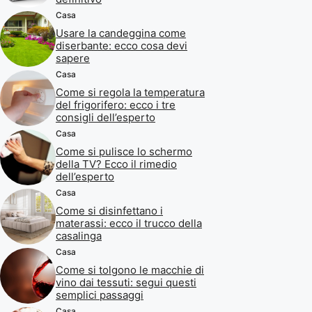
Casa
Usare la candeggina come
diserbante: ecco cosa devi
sapere
Casa
Come si regola la temperatura
del frigorifero: ecco i tre
consigli dell’esperto
Casa
Come si pulisce lo schermo
della TV? Ecco il rimedio
dell’esperto
Casa
Come si disinfettano i
materassi: ecco il trucco della
casalinga
Casa
Come si tolgono le macchie di
vino dai tessuti: segui questi
semplici passaggi
Casa